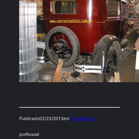
Publicado
02/23/2013
em
"Engarajado"
por
Russel