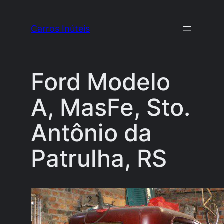
Pular
para
Carros Inúteis
o
conteúdo
Ford Modelo
A, MasFe, Sto.
Antônio da
Patrulha, RS