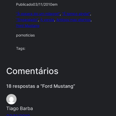
Publicado
03/11/2010
em
"À espera de um milagre!"
, 
"É tempo ainda!"
, 
"Engarajado"
, 
À venda
, 
Antigos mas eternos
, 
Ford Mustang
por
noticias
Tags:
Comentários
18 respostas a “Ford Mustang”
Tiago Barba