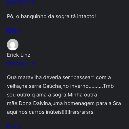
06/23/2010
Pô, o banquinho da sogra tá intacto!
Reply
Erick Linz
06/24/2010
Qua maravilha deveria ser ”passear” com a
velha,na serra Gaúcha,no inverno……….Tmb
sou outro q ama a sogra.Minha outra
mãe.Dona Dalvina,uma homenagem para a Sra
aqui nos carros inúteis!!!!!!rsrsrsrsrs
Reply