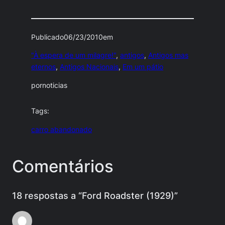
Publicado
06/23/2010
em
"À espera de um milagre!"
, 
antigos
, 
Antigos mas
eternos
, 
Antigos Nacionais
, 
Em um pátio
por
noticias
Tags:
carro abandonado
Comentários
18 respostas a “Ford Roadster (1929)”