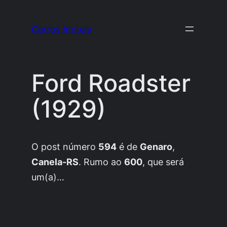
Pular
para
Carros Inúteis
o
conteúdo
Ford Roadster
(1929)
O
post
número
594
é de
Genaro
,
Canela-RS
. Rumo ao
600
, que será
um(a)…