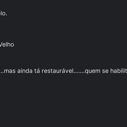
lo.
Velho
.mas ainda tá restaurável…….quem se habili