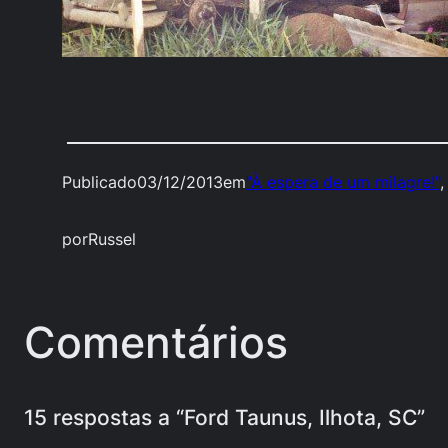
Publicado
03/12/2013
em
"À espera de um milagre!"
,
por
Russel
Comentários
15 respostas a “Ford Taunus, Ilhota, SC”