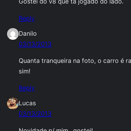
Gostei do v8 que ta jogado do lado.
Reply
Danilo
03/13/2013
Quanta tranqueira na foto, o carro é 
sim!
Reply
Lucas
03/13/2013
Novidade p/ mim…gostei!