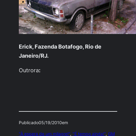
Erick, Fazenda Botafogo, Rio de
Janeiro/RJ.
Outrora
:
Publicado
05/19/2010
em
"À espera de um milagre!"
, 
"É tempo ainda!"
, 
GM