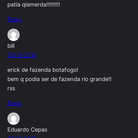
patia qlamerda!!!!!!!!!
Reply
bill
05/19/2010
erick de fazenda botafogo!
bem q podia ser de fazenda rio grande!!
rss
Reply
Eduardo Cepas