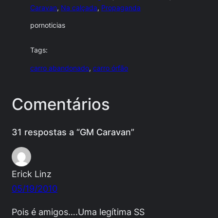
Caravan
, 
Na calçada
, 
Propaganda
por
noticias
Tags:
carro abandonado
, 
carro órfão
Comentários
31 respostas a “GM Caravan”
Erick Linz
05/19/2010
Pois é amigos….Uma legítima SS