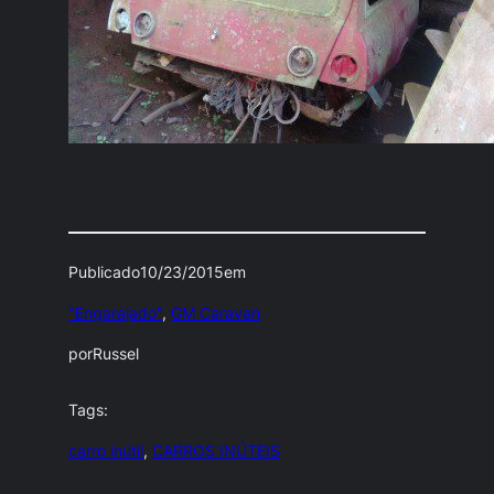
Publicado
10/23/2015
em
"Engarajado"
, 
GM Caravan
por
Russel
Tags:
carro inútil
, 
CARROS INÚTEIS