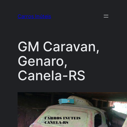
Pular
para
Carros Inúteis
o
conteúdo
GM Caravan,
Genaro,
Canela-RS