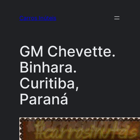
Pular
para
Carros Inúteis
o
conteúdo
GM Chevette.
Binhara.
Curitiba,
Paraná