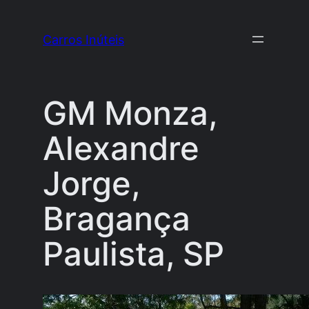
Pular
para
Carros Inúteis
o
conteúdo
GM Monza,
Alexandre
Jorge,
Bragança
Paulista, SP