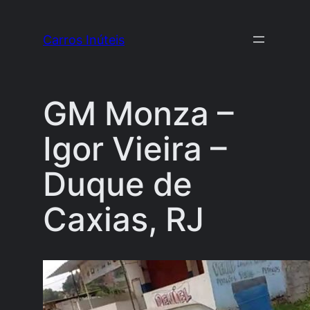
Pular
para
Carros Inúteis
o
conteúdo
GM Monza –
Igor Vieira –
Duque de
Caxias, RJ