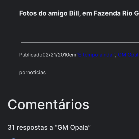
Fotos do amigo Bill, em Fazenda Rio 
Publicado
02/21/2010
em
"É tempo ainda!"
, 
GM Opal
por
noticias
Comentários
31 respostas a “GM Opala”