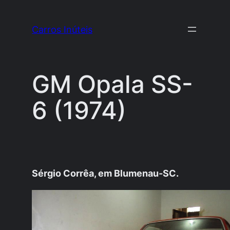
Pular
para
Carros Inúteis
o
conteúdo
GM Opala SS-
6 (1974)
Sérgio Corrêa, em Blumenau-SC.