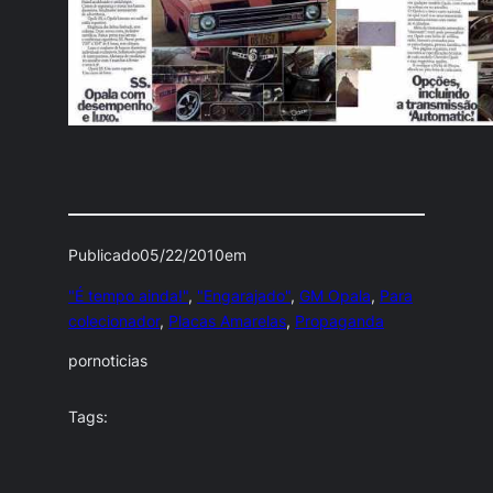
Publicado
05/22/2010
em
"É tempo ainda!"
, 
"Engarajado"
, 
GM Opala
, 
Para
colecionador
, 
Placas Amarelas
, 
Propaganda
por
noticias
Tags: