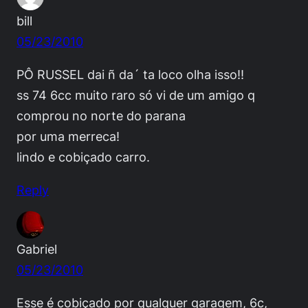
bill
05/23/2010
PÔ RUSSEL dai ñ da´ ta loco olha isso!!
ss 74 6cc muito raro só vi de um amigo q
comprou no norte do parana
por uma merreca!
lindo e cobiçado carro.
Reply
Gabriel
05/23/2010
Esse é cobiçado por qualquer garagem, 6c,