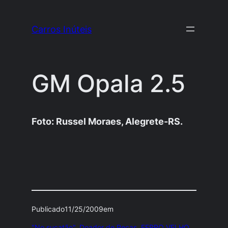
Pular
para
Carros Inúteis
o
conteúdo
GM Opala 2.5
Foto: Russel Moraes, Alegrete-RS.
Publicado
11/25/2009
em
"No sucatão"
, 
Doador de Peças
, 
FERRO VELHO
, 