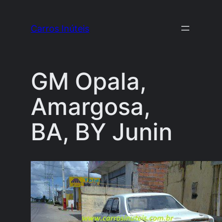
Pular
para
Carros Inúteis
o
conteúdo
GM Opala,
Amargosa,
BA, BY Junin