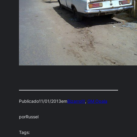
Publicado
11/01/2013
em
Bizarro!!!
, 
GM Opala
por
Russel
Tags: