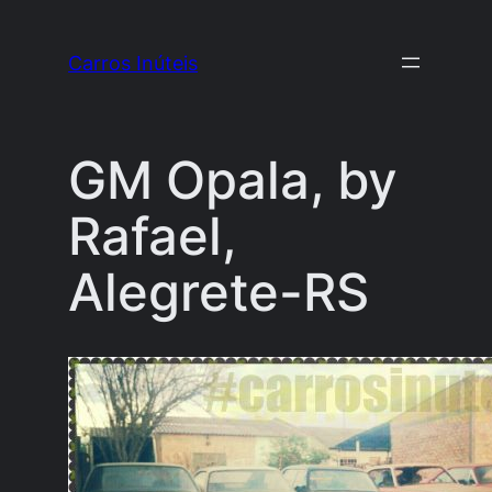
Pular
para
Carros Inúteis
o
conteúdo
GM Opala, by
Rafael,
Alegrete-RS