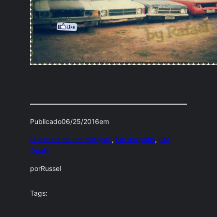
Publicado
06/25/2016
em
"À espera de um milagre!"
, 
Em um pátio
, 
GM
Opala
por
Russel
Tags: