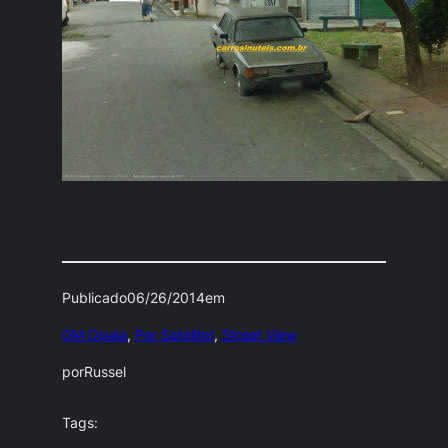
Publicado
06/26/2014
em
GM Opala
, 
Por Satélite!
, 
Street View
por
Russel
Tags: