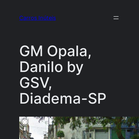
Pular
para
Carros Inúteis
o
conteúdo
GM Opala,
Danilo by
GSV,
Diadema-SP