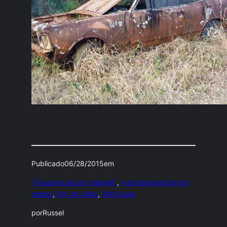
Publicado
06/28/2015
em
"À espera de um milagre!"
, 
A se desmanchar no
tempo
, 
Em um pátio
, 
GM Opala
por
Russel