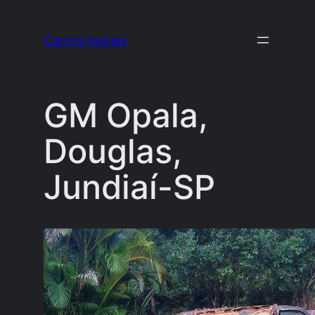
Pular
para
Carros Inúteis
o
conteúdo
GM Opala,
Douglas,
Jundiaí-SP