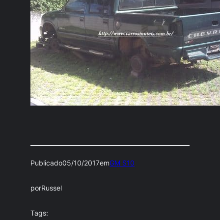
Publicado
05/10/2017
em
GM S10
por
Russel
Tags: