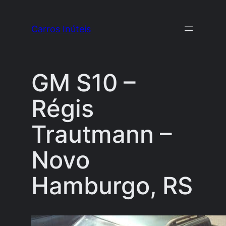
Pular
para
Carros Inúteis
o
conteúdo
GM S10 –
Régis
Trautmann –
Novo
Hamburgo, RS