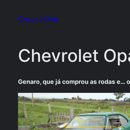
Pular
para
Carros Inúteis
o
conteúdo
Chevrolet Op
Genaro, que já comprou as rodas e… o