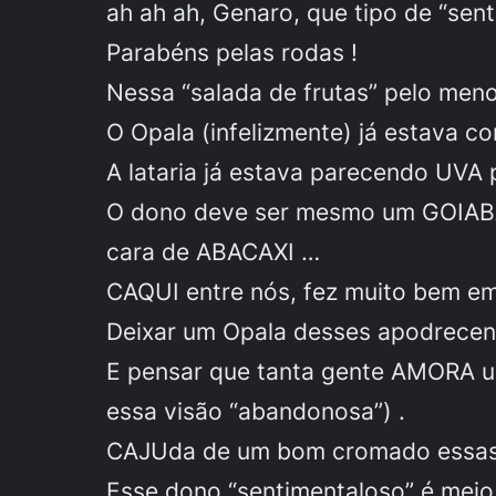
ah ah ah, Genaro, que tipo de “sen
Parabéns pelas rodas !
Nessa “salada de frutas” pelo meno
O Opala (infelizmente) já estava c
A lataria já estava parecendo UVA
O dono deve ser mesmo um GOIABA 
cara de ABACAXI …
CAQUI entre nós, fez muito bem em
Deixar um Opala desses apodrece
E pensar que tanta gente AMORA u
essa visão “abandonosa”) .
CAJUda de um bom cromado essas r
Esse dono “sentimentaloso” é meio 