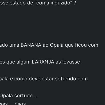
esse estado de “coma induzido” ?
 dado uma BANANA ao Opala que ficou com
tes que algum LARANJA as levasse .
opala e como deve estar sofrendo com
Opala sortudo …
ses … risos