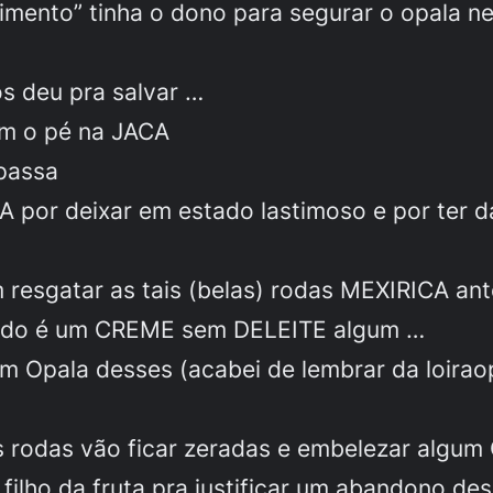
timento” tinha o dono para segurar o opala n
s deu pra salvar …
om o pé na JACA
 passa
por deixar em estado lastimoso e por ter
 resgatar as tais (belas) rodas MEXIRICA an
ndo é um CREME sem DELEITE algum …
m Opala desses (acabei de lembrar da loira
odas vão ficar zeradas e embelezar algum 
filho da fruta pra justificar um abandono des