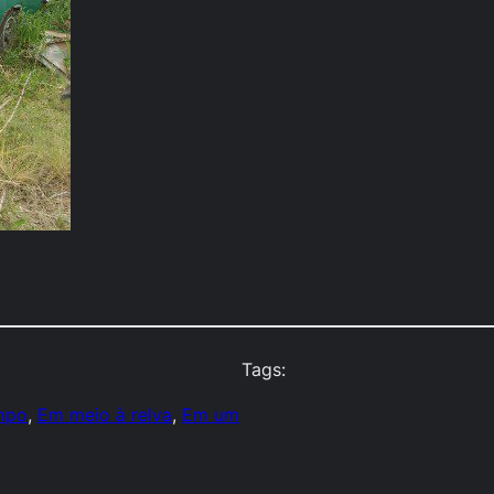
Tags:
mpo
, 
Em meio à relva
, 
Em um