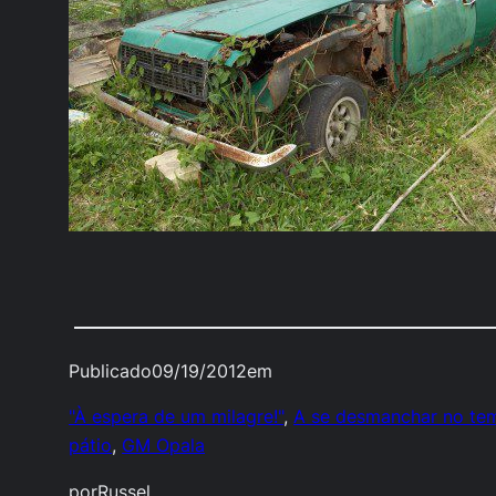
Publicado
09/19/2012
em
"À espera de um milagre!"
, 
A se desmanchar no te
pátio
, 
GM Opala
por
Russel