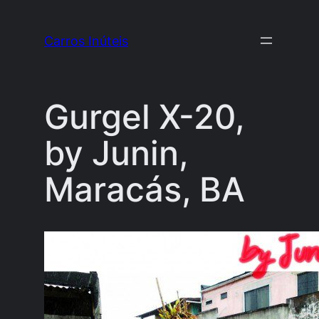
Pular
para
Carros Inúteis
o
conteúdo
Gurgel X-20,
by Junin,
Maracás, BA