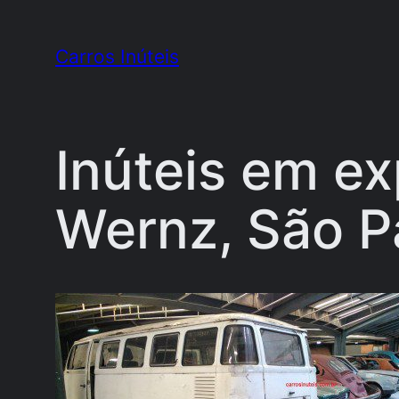
Pular
para
Carros Inúteis
o
conteúdo
Inúteis em e
Wernz, São P