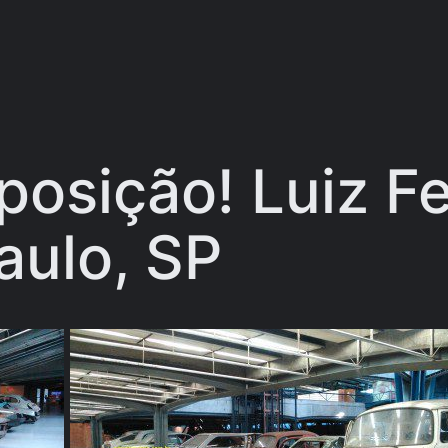
xposição! Luiz F
aulo, SP