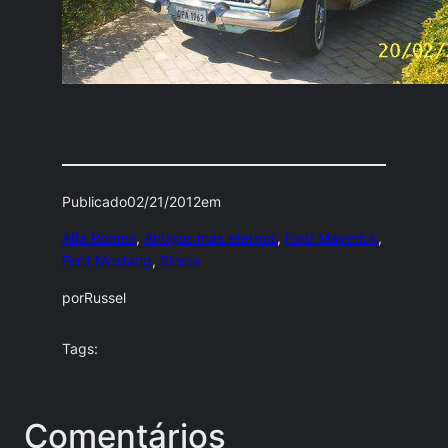
Publicado
02/21/2012
em
Alfa Romeo
, 
Antigos mas eternos
, 
Ford Maverick
, 
Ford Mustang
, 
Simca
por
Russel
Tags:
Comentários