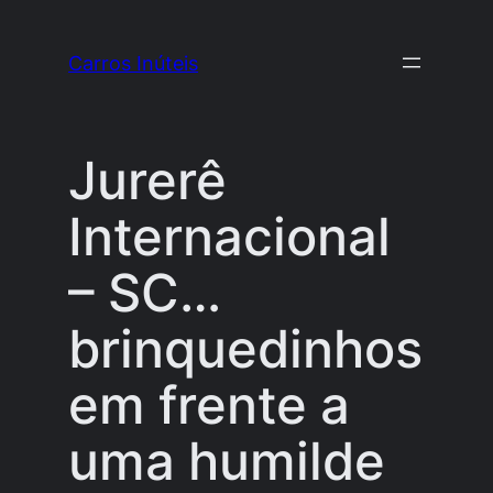
Pular
para
Carros Inúteis
o
conteúdo
Jurerê
Internacional
– SC…
brinquedinhos
em frente a
uma humilde