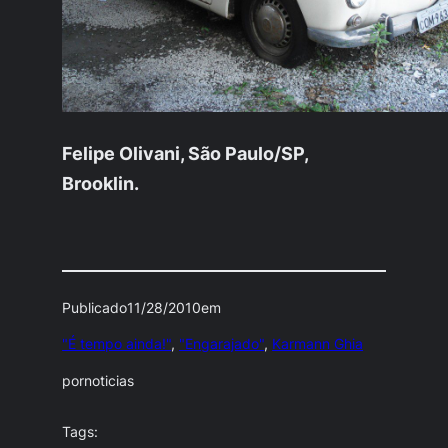
Felipe Olivani, São Paulo/SP,
Brooklin.
Publicado
11/28/2010
em
"É tempo ainda!"
, 
"Engarajado"
, 
Karmann Ghia
por
noticias
Tags: