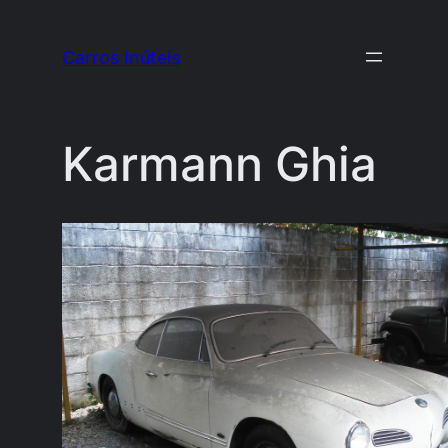
Pular
para
Carros Inúteis
o
conteúdo
Karmann Ghia