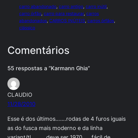
carro abandonado
, 
carro antigo
, 
carro inútil
, 
carro órfão
, 
carro para restaurar
, 
carros
abandonados
, 
CARROS INÚTEIS
, 
carros órfãos
, 
clássico
Comentários
55 respostas a “Karmann Ghia”
CLAUDIO
11/28/2010
Esse é dos últimos…….rodas de 4 furos iguais
as do fusca mais moderno e da linha
variant/tl……….deve ser 1970……fácil de