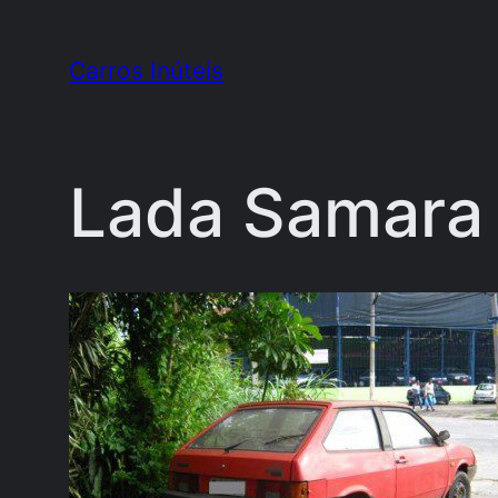
Pular
para
Carros Inúteis
o
conteúdo
Lada Samara