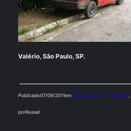
Valério, São Paulo, SP.
Publicado
07/09/2011
em
"À espera de um milagre!"
,
por
Russel