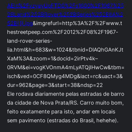
AEIc%2FvzyeyUpFTD0%2Fs1600%2F1967%25
2BLand%252BRover%252BSeries%252BIIA%2
52B(1).jpg
&imgrefurl=http%3A%2F%2Fwww.t
hestreetpeep.com%2F2012%2F08%2F1967-
land-rover-series-
iia.html&h=683&w=1024&tbnid=DlAQhGAnKJt
XaM%3A&zoom=1&docid=2irPtv4k–
0RVM&ei=vogKVOnmA4mLyATQjIHwCw&tbm=
isch&ved=0CF8QMyg4MDg&iact=rc&uact=3&
dur=962&page=3&start=38&ndsp=22
Ele rodava diariamente pelas estradas de barro
da cidade de Nova Prata/RS. Carro muito bom,
feito exatamente para isto, andar em locais
sem pavimento (estradas do Brasil, hehehe).