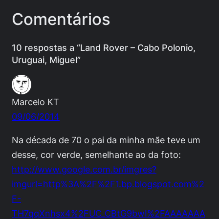
Comentários
10 respostas a “Land Rover – Cabo Polonio,
Uruguai, Miguel”
Marcelo KT
09/06/2014
Na década de 70 o pai da minha mãe teve um
desse, cor verde, semelhante ao da foto:
http://www.google.com.br/imgres?
imgurl=http%3A%2F%2F1.bp.blogspot.com%2
F-
TH7qqXnhsx4%2FUC_CBtG9bwI%2FAAAAAAA