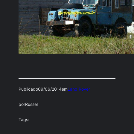
Publicado
09/06/2014
em
Land Rover
por
Russel
Tags: