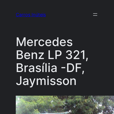
Pular
para
Carros Inúteis
o
conteúdo
Mercedes
Benz LP 321,
Brasília -DF,
Jaymisson