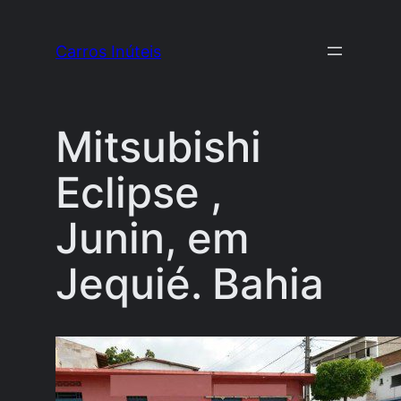
Pular
para
Carros Inúteis
o
conteúdo
Mitsubishi
Eclipse ,
Junin, em
Jequié. Bahia