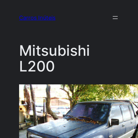
Pular
para
Carros Inúteis
o
conteúdo
Mitsubishi
L200