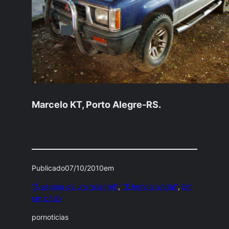
Marcelo KT, Porto Alegre-RS.
Publicado
07/10/2010
em
"À espera de um milagre!"
, 
"É tempo ainda!"
, 
Em
um pátio
por
noticias