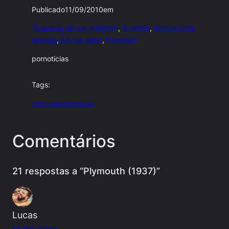
Publicado
11/09/2010
em
"À espera de um milagre!"
, 
À venda
, 
Antigos mas
eternos
, 
Em um pátio
, 
Plymouth
por
noticias
Tags:
carro abandonado
Comentários
21 respostas a “Plymouth (1937)”
Lucas