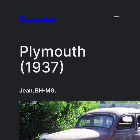
Pular
para
Carros Inúteis
o
conteúdo
Plymouth
(1937)
Jean, BH-MG.