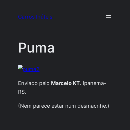
Pular
para
Carros Inúteis
o
conteúdo
Puma
Enviado
pelo
Marcelo KT
. Ipanema-
RS.
(Nem parece estar num desmacnhe.)