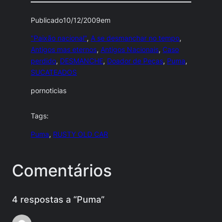
Publicado
10/12/2009
em
"Paixão nacional"
, 
A se desmanchar no tempo
, 
Antigos mas eternos
, 
Antigos Nacionais
, 
Caso
perdido
, 
DESMANCHE
, 
Doador de Peças
, 
Puma
, 
SUCATEADOS
por
noticias
Tags:
Puma
, 
RUSTY OLD CAR
Comentários
4 respostas a “Puma”