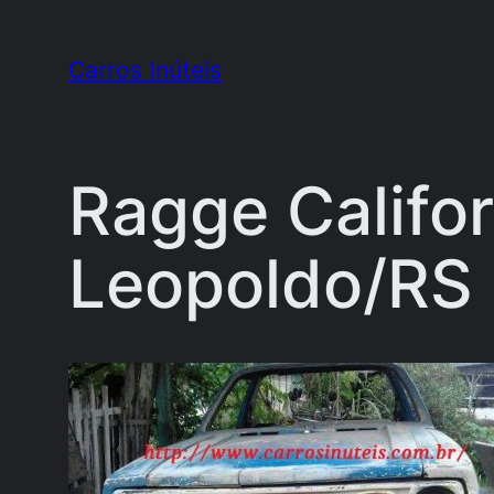
Pular
para
Carros Inúteis
o
conteúdo
Ragge Califor
Leopoldo/RS