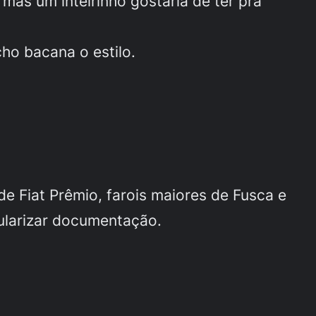
 mas um inteirinho gostaria de ter pra
cho bacana o estilo.
de Fiat Prêmio, farois maiores de Fusca e
gularizar documentação.