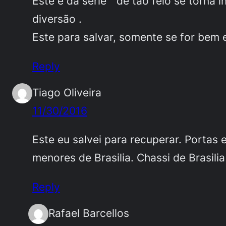
Este é da série ” de tão feio se torna 
diversão .
Este para salvar, somente se for bem e
Reply
Tiago Oliveira
11/30/2016
Este eu salvei para recuperar. Portas 
menores de Brasilia. Chassi de Brasil
Reply
Rafael Barcellos