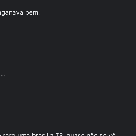
enganava bem!
0…
o raro uma brasilia 73, quase não se vê