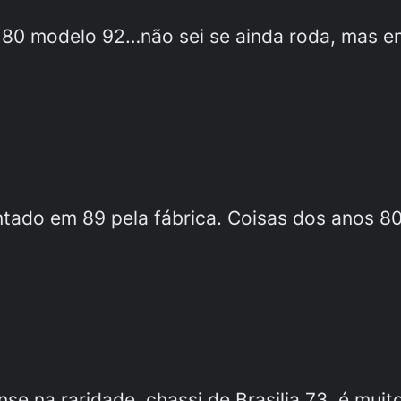
a 80 modelo 92…não sei se ainda roda, mas 
ontado em 89 pela fábrica. Coisas dos anos 8
nse na raridade, chassi de Brasilia 73, é muit