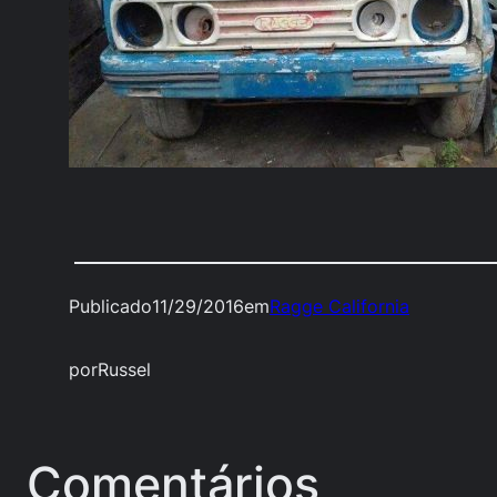
Publicado
11/29/2016
em
Ragge California
por
Russel
Comentários