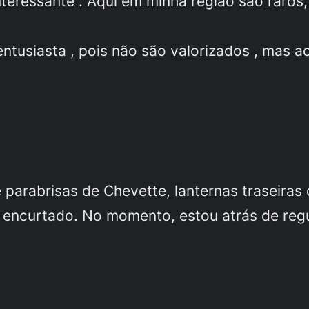
interessante”. Aqui em minha região são raros,
ntusiasta , pois não são valorizados , mas a
e parabrisas de Chevette, lanternas traseiras 
ia encurtado. No momento, estou atrás de re