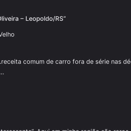
Oliveira – Leopoldo/RS”
Velho
receita comum de carro fora de série nas d
o…