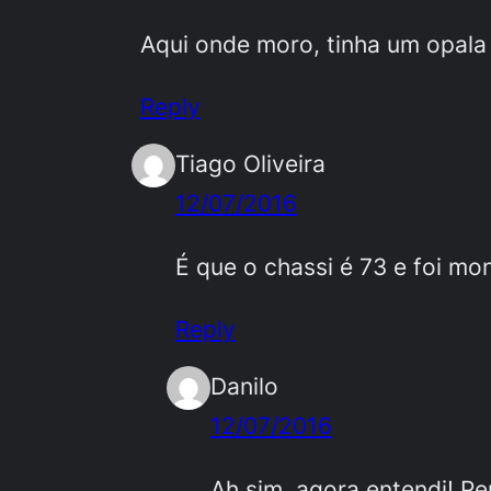
Aqui onde moro, tinha um opal
Reply
Tiago Oliveira
12/07/2016
É que o chassi é 73 e foi m
Reply
Danilo
12/07/2016
Ah sim, agora entendi! Pe