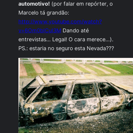
automotivo!
(por falar em
repórter
, o
Marcelo tá grandão:
http://www.youtube.com/watch?
v=6Om0bICuI3M
Dando até
entrevistas… Legal! O cara merece…).
PS.: estaria no seguro esta Nevada???