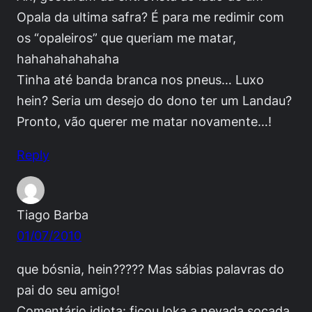
Opala da ultima safra? É para me redimir com
os “opaleiros” que queriam me matar,
hahahahahahaha
Tinha até banda branca nos pneus… Luxo
hein? Seria um desejo do dono ter um Landau?
Pronto, vão querer me matar novamente…!
Reply
Tiago Barba
01/07/2010
que bósnia, hein????? Mas sábias palavras do
pai do seu amigo!
Comentário idiota: ficou loka a nevada socada