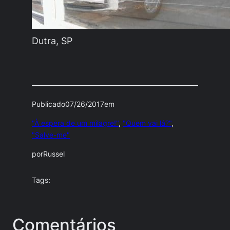
Dutra, SP
Publicado
07/26/2017
em
"À espera de um milagre!"
, 
"Quem vai lá?"
, 
"Salve-me"
por
Russel
Tags:
Comentários