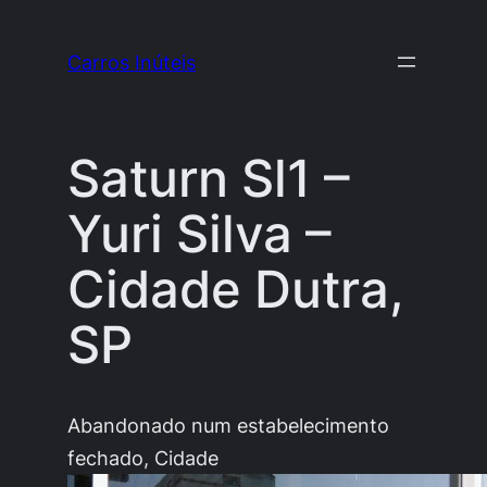
Pular
para
Carros Inúteis
o
conteúdo
Saturn Sl1 –
Yuri Silva –
Cidade Dutra,
SP
Abandonado num estabelecimento
fechado, Cidade