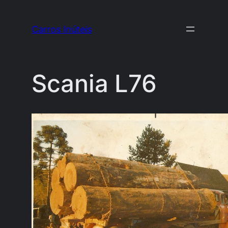
Pular
para
Carros Inúteis
o
conteúdo
Scania L76