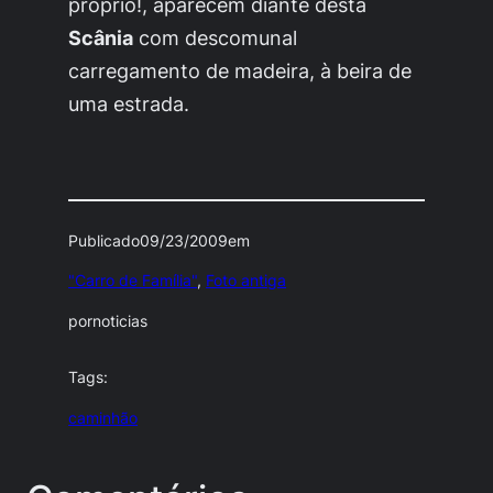
próprio!, aparecem diante desta
Scânia
com descomunal
carregamento de madeira, à beira de
uma estrada.
Publicado
09/23/2009
em
"Carro de Família"
, 
Foto antiga
por
noticias
Tags:
caminhão