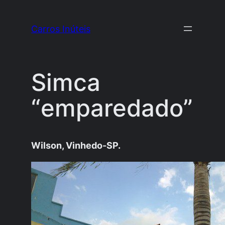
Pular
para
Carros Inúteis
o
conteúdo
Simca
“emparedado”
Wilson, Vinhedo-SP.