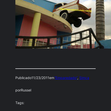
Publicado
11/23/2011
em
“Emparedado”
, 
Simca
por
Russel
Tags: