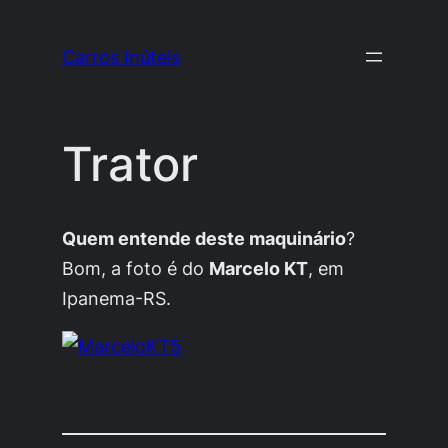
Pular
para
Carros Inúteis
o
conteúdo
Trator
Quem entende deste maquinário
?
Bom, a foto é do
Marcelo KT
, em
Ipanema
-RS.