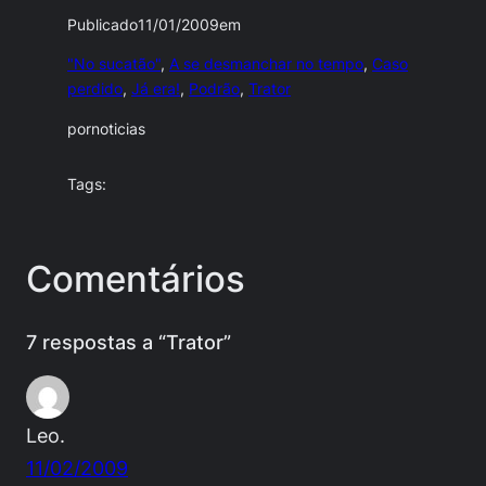
Publicado
11/01/2009
em
"No sucatão"
, 
A se desmanchar no tempo
, 
Caso
perdido
, 
Já era!
, 
Podrão
, 
Trator
por
noticias
Tags:
Comentários
7 respostas a “Trator”
Leo.
11/02/2009