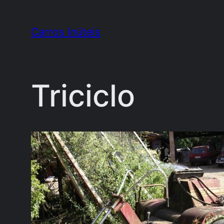
Pular
para
Carros Inúteis
o
conteúdo
Triciclo