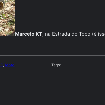
Marcelo KT
, na Estrada do
Toco
(é is
HO
, 
Moto
Tags: