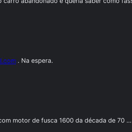
o carro abandonado e queria saber como fas
l.com
. Na espera.
 com motor de fusca 1600 da década de 70 …