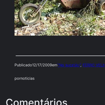
Publicado
12/17/2009
em
"No sucatão"
, 
FERRO VEL
por
noticias
Comentários