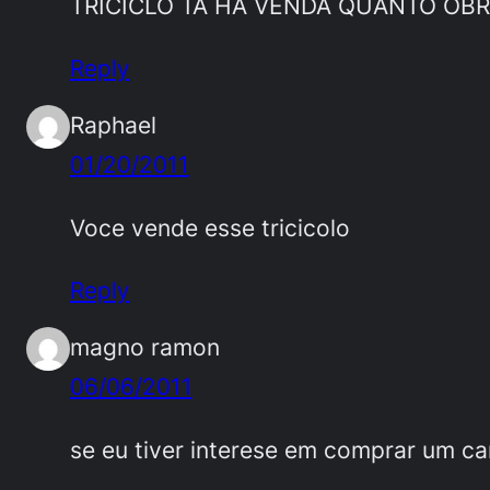
TRICICLO TA HA VENDA QUANTO OB
Reply
Raphael
01/20/2011
Voce vende esse tricicolo
Reply
magno ramon
06/06/2011
se eu tiver interese em comprar um c