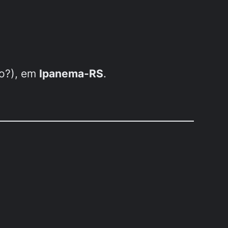
so?), em
Ipanema-RS
.