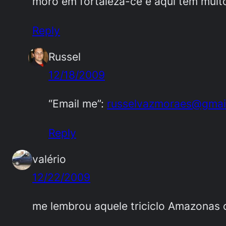
moro em fortaleza-ce e aqui tem muit
Reply
Russel
12/18/2009
“Email me”:
russelvazmoraes@gmai
Reply
valério
12/22/2009
me lembrou aquele triciclo Amazonas