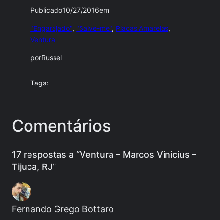
Publicado
10/27/2016
em
"Engarajado"
, 
"Salve-me"
, 
Placas Amarelas
, 
Ventura
por
Russel
Tags:
Comentários
17 respostas a “Ventura – Marcos Vinicius –
Tijuca, RJ”
Fernando Grego Bottaro