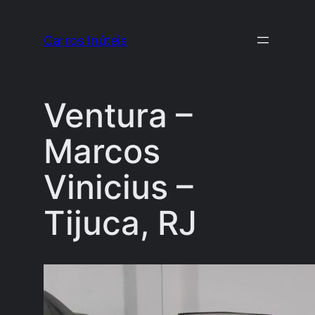
Pular
para
Carros Inúteis
o
conteúdo
Ventura –
Marcos
Vinicius –
Tijuca, RJ