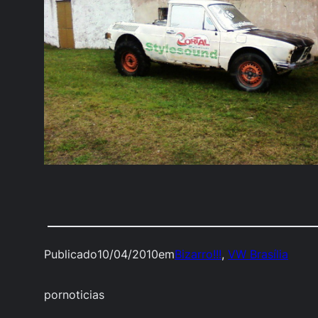
Publicado
10/04/2010
em
Bizarro!!!
, 
VW Brasília
por
noticias