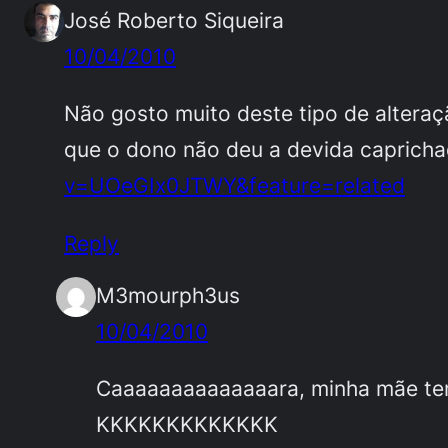
José Roberto Siqueira
10/04/2010
Não gosto muito deste tipo de alteraçã
que o dono não deu a devida caprich
v=UOeGIx0JTWY&feature=related
Reply
M3mourph3us
10/04/2010
Caaaaaaaaaaaaaara, minha mãe te
KKKKKKKKKKKKK