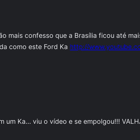
o mais confesso que a Brasília ficou até mais
ada como este Ford Ka
http://www.youtube.c
m um Ka… viu o vídeo e se empolgou!!! VA