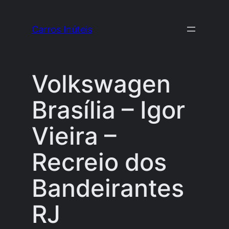
Pular
para
Carros Inúteis
o
conteúdo
Volkswagen
Brasília – Igor
Vieira –
Recreio dos
Bandeirantes
RJ