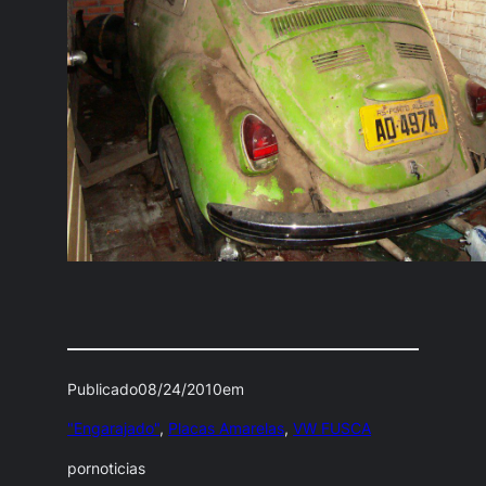
Publicado
08/24/2010
em
"Engarajado"
, 
Placas Amarelas
, 
VW FUSCA
por
noticias