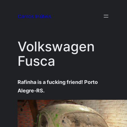
Pular
para
Carros Inúteis
o
conteúdo
Volkswagen
Fusca
Rafinha is a fucking friend! Porto
Alegre-RS.