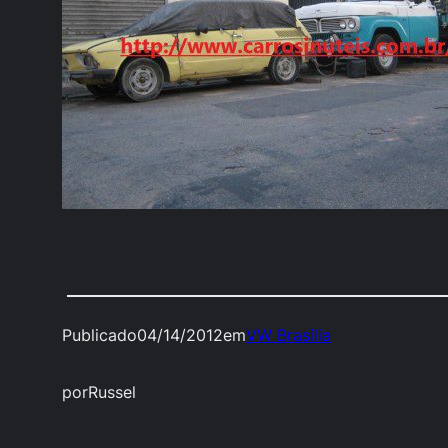
Publicado
04/14/2012
em
VW Brasília
por
Russel