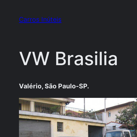
Pular
para
Carros Inúteis
o
conteúdo
VW Brasilia
Valério, São Paulo-SP.