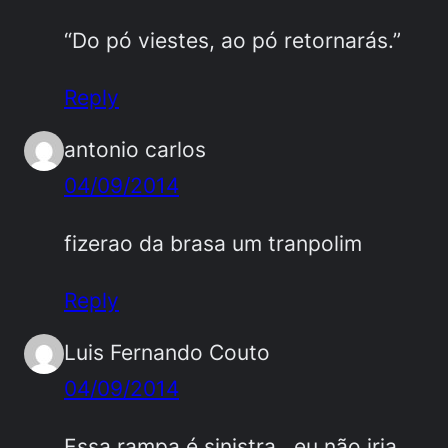
“Do pó viestes, ao pó retornarás.”
Reply
antonio carlos
04/09/2014
fizerao da brasa um tranpolim
Reply
Luis Fernando Couto
04/09/2014
Essa rampa é sinistra , eu não iria … …