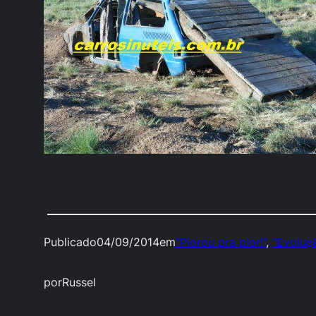
Publicado
04/09/2014
em
“Piorou pra pior!”
, 
"Evoluçã
por
Russel