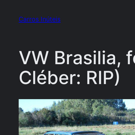
Pular
para
Carros Inúteis
o
conteúdo
VW Brasilia, 
Cléber: RIP)