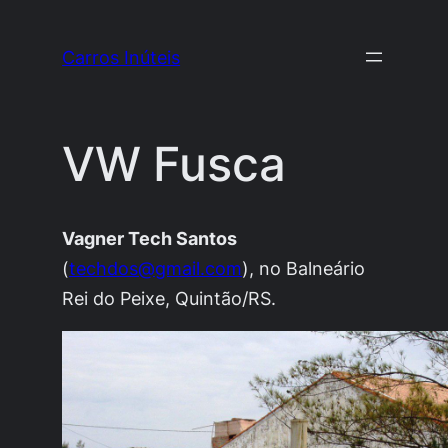
Pular
para
Carros Inúteis
o
conteúdo
VW Fusca
Vagner Tech Santos
(
techdos@gmail.com
), no Balneário
Rei do Peixe, Quintão/RS.