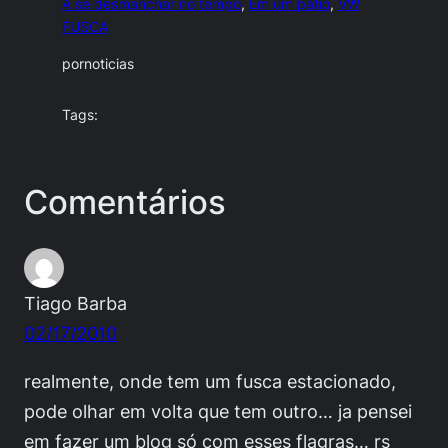
A se desmanchar no tempo
, 
Em um pátio
, 
VW
FUSCA
por
noticias
Tags:
Comentários
Tiago Barba
02/17/2010
realmente, onde tem um fusca estacionado,
pode olhar em volta que tem outro… ja pensei
em fazer um blog só com esses flagras… rs