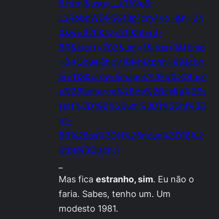
6.html&usg=__kThVe8-
LJRobdWDPGS13p1cm4vo=&h=24
0&w=320&sz=20&hl=pt-
BR&start=202&um=1&itbs=1&tbnid
=B4Qduei8hoV1BM:&tbnh=89&tbn
w=118&prev=/images%3Fq%3Dfusc
a%2Blanterna%2Bde%2Bcelta%26s
tart%3D198%26um%3D1%26hl%3D
pt-
BR%26sa%3DN%26ndsp%3D18%2
6tbs%3Disch:1
_
Mas fica
estranho, sim
. Eu não o
faria. Sabes, tenho um. Um
modesto 1981.