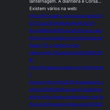
lanternagem. A dianteira é Corsa…
Existem vários na web:
http://lh3.ggpht.com/recamerato/S
EXTOzqCjKI/AAAAAAAAA7g/U1-
9yy348dI/s400/fusca%20corsa.jpg
http://www.ibiubi.com.br/produtos/
fusca-75-c-lanterna-do-
celta+ve%c3%adculos/IUID386428
9/
http://images.google.com.br/imgres
?
imgurl=http://img233.imageshack.u
s/img233/8536/fuscaxm5.jpg&imgr
efurl=http://www.celtaclube.com.br
/forum/lofiversion/index.php/t6326