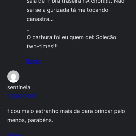
saia de fribra traseira nA chón!!!). Não
sei se a gurizada tá me tocando
canastra…
_
O carbura foi eu quem dei: Solecão
two-times!!!
Reply
sentinela
03/30/2010
ficou meio estranho mais da para brincar pelo
menos, parabéns.
Reply