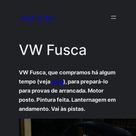
Pular
para
Carros Inúteis
o
conteúdo
VW Fusca
VW Fusca, que compramos há algum
tempo (veja
aqui
), para prepará-lo
para provas de arrancada. Motor
posto. Pintura feita. Lanternagem em
andamento. Vai às pistas.