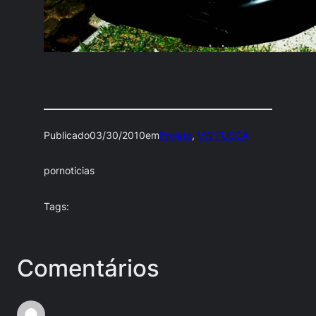
Publicado
03/30/2010
em
Projeto
, 
VW FUSCA
por
noticias
Tags:
Comentários