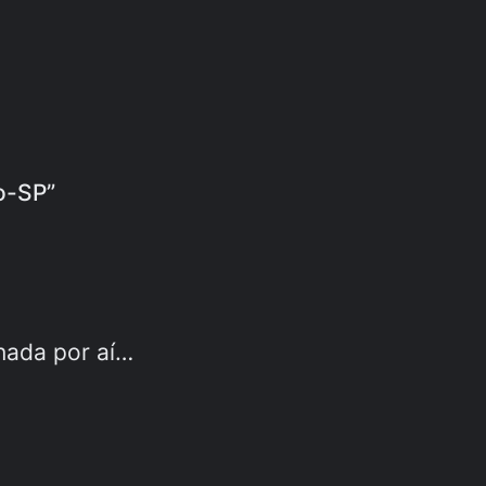
lo-SP”
nada por aí…