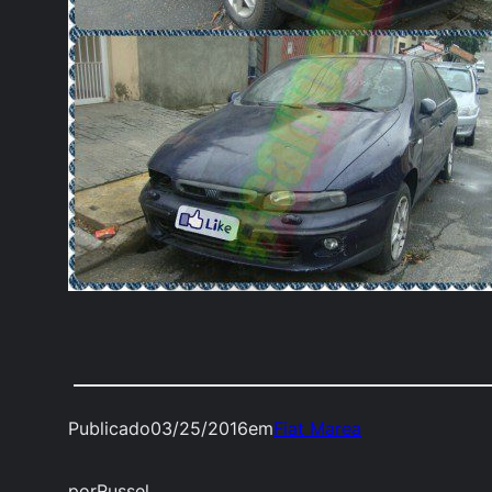
Publicado
03/25/2016
em
Fiat Marea
por
Russel