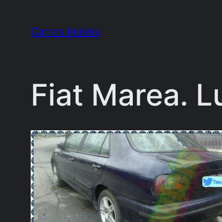
Pular
para
Carros Inúteis
o
conteúdo
Fiat Marea. L