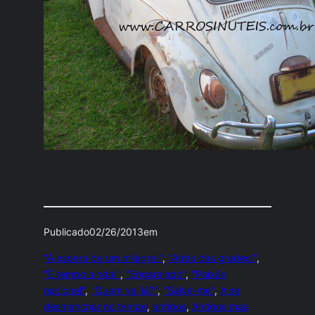
Publicado
02/26/2013
em
"À espera de um milagre!"
, 
"Atrás das grades!"
, 
"É tempo ainda!"
, 
"Engarajado"
, 
"Paixão
nacional"
, 
"Quem vai lá?"
, 
"Salve-me"
, 
A se
desmanchar no tempo
, 
antigos
, 
Antigos mas