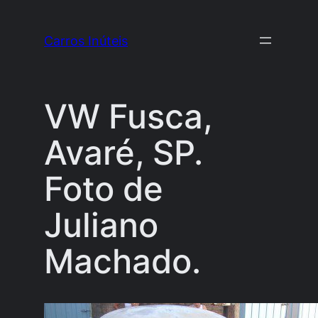
Pular
para
Carros Inúteis
o
conteúdo
VW Fusca,
Avaré, SP.
Foto de
Juliano
Machado.