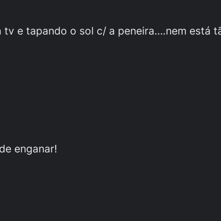
v e tapando o sol c/ a peneira….nem está tão
ode enganar!