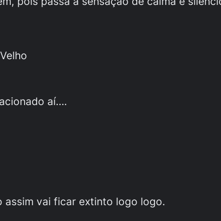
m, pois passa a sensação de calma e silênci
 Velho
acionado aí….
ssim vai ficar extinto logo logo.