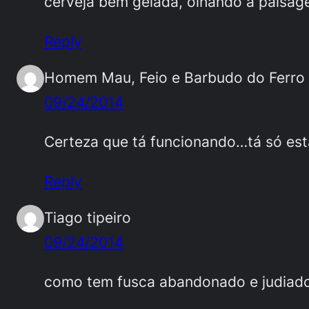
cerveja bem gelada, olhando a paisage
Reply
Homem Mau, Feio e Barbudo do Ferro
09/24/2014
Certeza que tá funcionando…tá só est
Reply
Tiago tipeiro
09/24/2014
como tem fusca abandonado e judiado a