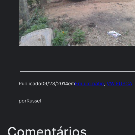
Publicado
09/23/2014
em
Em um pátio
, 
VW FUSCA
por
Russel
Comentários