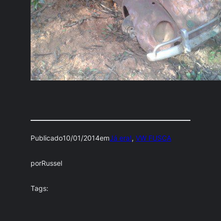
Publicado
10/01/2014
em
Já era!
, 
VW FUSCA
por
Russel
Tags: