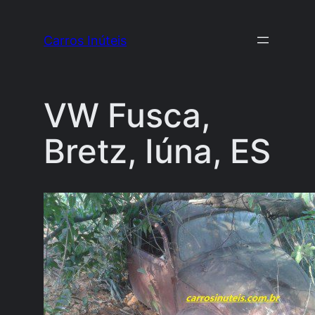
Pular
para
Carros Inúteis
o
conteúdo
VW Fusca,
Bretz, Iúna, ES