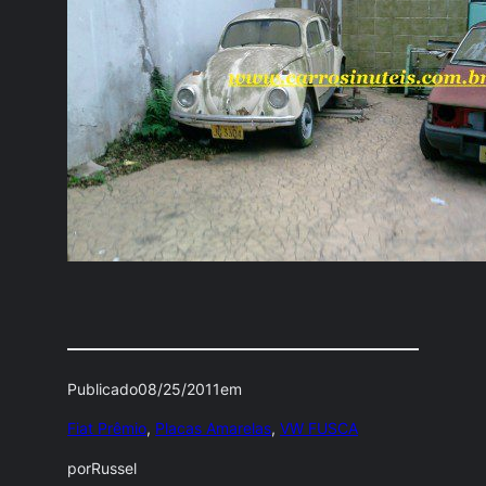
Publicado
08/25/2011
em
Fiat Prêmio
, 
Placas Amarelas
, 
VW FUSCA
por
Russel