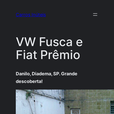
Pular
para
Carros Inúteis
o
conteúdo
VW Fusca e
Fiat Prêmio
Danilo, Diadema, SP. Grande
descoberta!