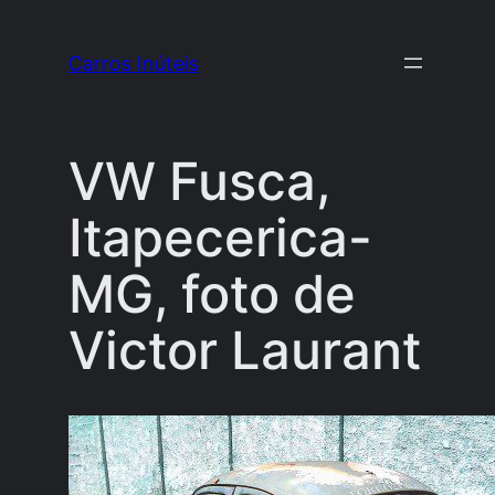
Pular
para
Carros Inúteis
o
conteúdo
VW Fusca,
Itapecerica-
MG, foto de
Victor Laurant